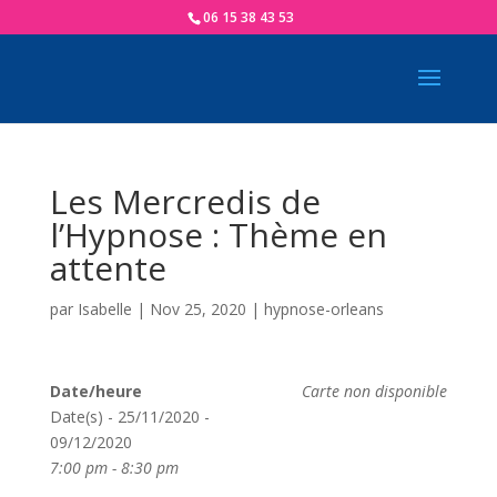
06 15 38 43 53
Les Mercredis de
l’Hypnose : Thème en
attente
par
Isabelle
|
Nov 25, 2020
|
hypnose-orleans
Date/heure
Carte non disponible
Date(s) - 25/11/2020 -
09/12/2020
7:00 pm - 8:30 pm