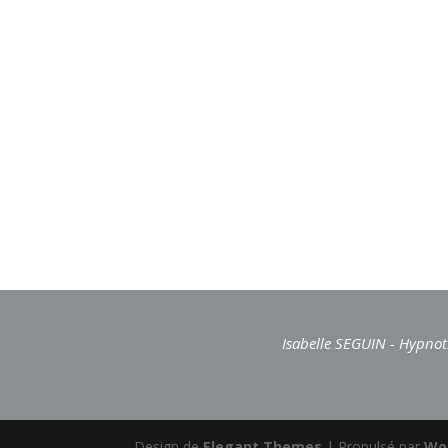
Isabelle SEGUIN - Hypnoth
Design de
Elegant Themes
| Propulsé par
Wo