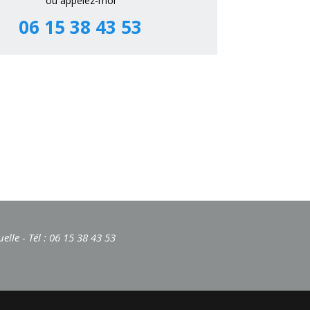
ou appelez-moi
06 15 38 43 53
lle - Tél : 06 15 38 43 53