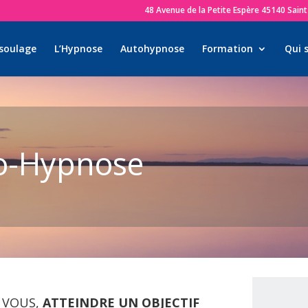
48 Avenue de la Petite Espère 45140 Saint 
 soulage
L’Hypnose
Autohypnose
Formation
Qui s
o-Hypnose
 VOUS,
ATTEINDRE UN OBJECTIF